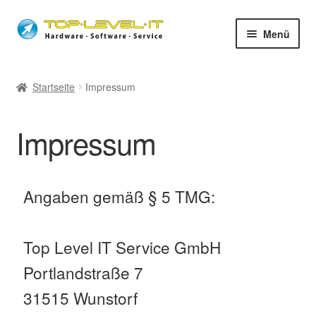
Menü
unsere Services
Startseite
Impressum
Shop
Impressum
News
Fernwartung
Angaben gemäß § 5 TMG:
Öffnungszeiten
Top Level IT Service GmbH
Impressum
Portlandstraße 7
31515 Wunstorf