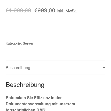
Bewertet mit
1
5.00
von 5,
€
1.299,00
€
999,00
inkl. MwSt.
basierend
auf
Kundenbew
ertung
Kategorie:
Server
Beschreibung
Beschreibung
Entdecken Sie Effizienz in der
Dokumentenverwaltung mit unserem
fortschrittlichen DMS!