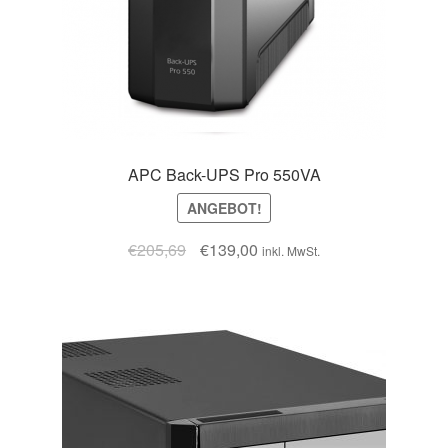
APC Back-UPS Pro 550VA
ANGEBOT!
€
205,69
€
139,00
inkl. MwSt.