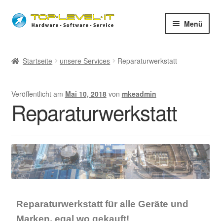
Menü
unsere Services
Startseite
unsere Services
Reparaturwerkstatt
Shop
Veröffentlicht am
Mai 10, 2018
von
mkeadmin
News
Reparaturwerkstatt
Fernwartung
Öffnungszeiten
Impressum
Reparaturwerkstatt für alle Geräte und
Marken, egal wo gekauft!