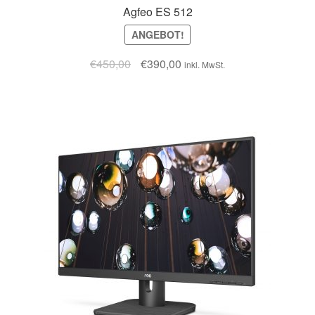
Agfeo ES 512
ANGEBOT!
€
450,00
€
390,00
inkl. MwSt.