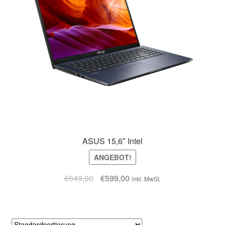
ASUS 15,6″ Intel
ANGEBOT!
€
649,00
€
599,00
inkl. MwSt.