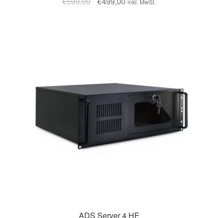
€
599,00
€
499,00
inkl. MwSt.
ADS Server 4 HE