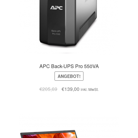
APC Back-UPS Pro 550VA
ANGEBOT!
€
205,69
€
139,00
inkl. MwSt.