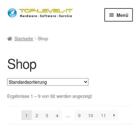
Zur
Zum
Menü
Navigation
Inhalt
springen
springen
unsere Services
Startseite
Shop
Unter
Shop
auskla
Shop
News
Fernwartung
Öffnungszeiten
Ergebnisse 1 – 9 von 92 werden angezeigt
Unter
Impressum
1
2
3
4
…
9
10
11
auskla