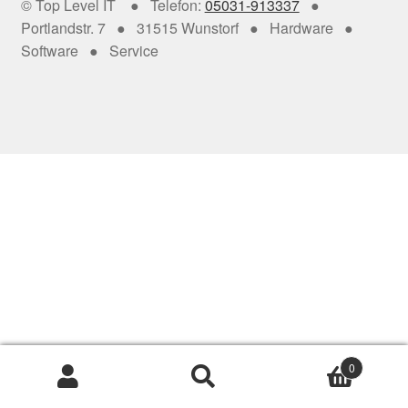
© Top Level IT ● Telefon:
05031-913337
●
Videoüberwachung
Portlandstr. 7 ● 31515 Wunstorf ● Hardware ●
Software ● Service
Telefonanlagen
Server
Displays
SmartHome
Netzwerk
Drucker
Scanner
0
Suche
Suche
News
nach: