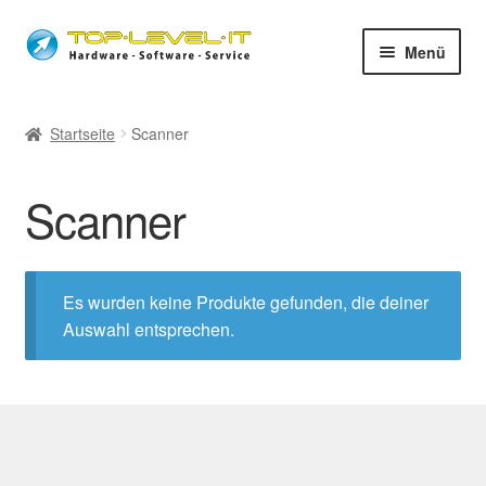
Zur
Zum
Menü
Navigation
Inhalt
springen
springen
unsere Services
Startseite
Scanner
Unter
Shop
auskla
Scanner
Unter
Hardware
auskla
Software
Es wurden keine Produkte gefunden, die deiner
Auswahl entsprechen.
Dienstleistung
Used-IT
Alarmanlagen