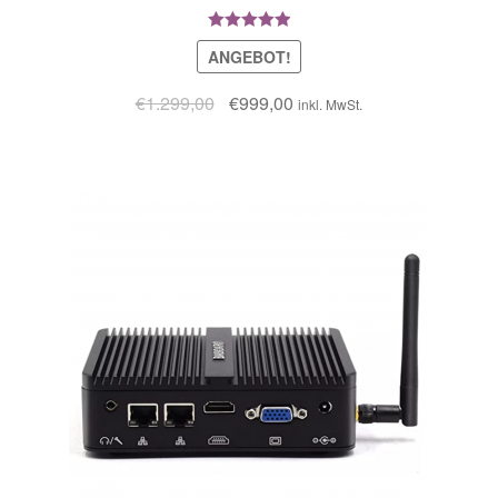
Bewertet mit
ANGEBOT!
5.00
von 5
€
1.299,00
€
999,00
inkl. MwSt.