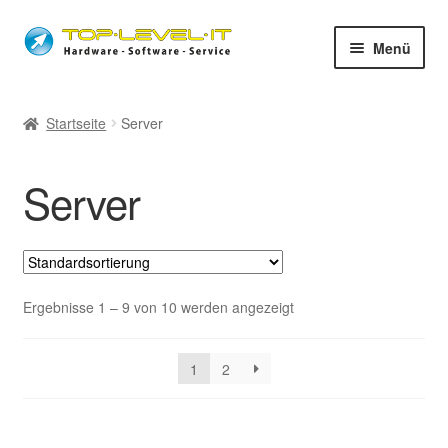
Zur
Zum
Menü
Navigation
Inhalt
springen
springen
unsere Services
Startseite
Server
Unter
Shop
auskla
Server
Unter
Hardware
auskla
Software
Dienstleistung
Ergebnisse 1 – 9 von 10 werden angezeigt
Used-IT
1
2
Alarmanlagen