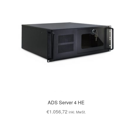
Videoüberwachung
Telefonanlagen
Server
Displays
SmartHome
Netzwerk
Drucker
ADS Server 4 HE
€
1.056,72
inkl. MwSt.
Scanner
News