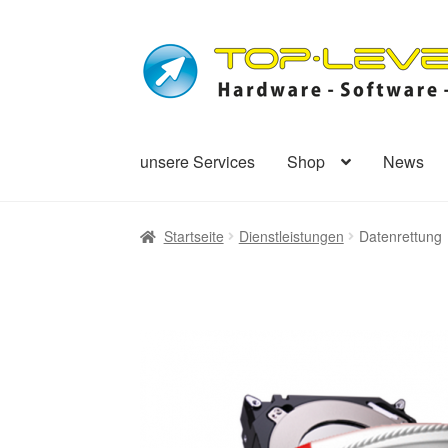
Zur
Zum
Navigation
Inhalt
springen
springen
unsere Services
Shop
News
Startseite
Dienstleistungen
Datenrettung