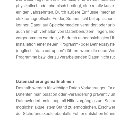
physikalisch oder chemisch bedingt, eine relativ kurz
einigen Jahrzehnten. Durch äußere Einflüsse (mecha
elektromagnetische Felder, Sonnenlicht bei optischem
können Daten auf Speichermedien verändert oder unb
auch im Fehlverhalten von Datenbenutzern liegen, in
vorgenommen werden, z.B. durch unbeabsichtigtes Übe
Installation einer neuen Programm- oder Betriebssyst
(englisch: “data corruption”) führen, wenn die neue Ver
Programme bzw. der zu verarbeitenden Daten nicht rüc
Datensicherungsmaßnahmen
Deshalb werden für wichtige Daten Vorkehrungen für d
Datenfehlmanipulation oder -veränderung präventiv und
Datenwiederherstellung mit Hilfe vorgängig zum Schade
möglichst aktuellstem Stand zu ermöglichen. Erschwer
der Sicherungskopie ebenfalls Fehler entstehen können