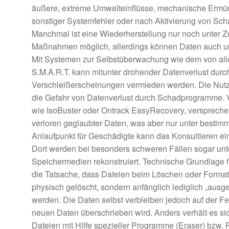
äußere, extreme Umwelteinflüsse, mechanische Ermüd
sonstiger Systemfehler oder nach Aktivierung von Sc
Manchmal ist eine Wiederherstellung nur noch unter Z
Maßnahmen möglich, allerdings können Daten auch unw
Mit Systemen zur Selbstüberwachung wie dem von alle
S.M.A.R.T. kann mitunter drohender Datenverlust durc
Verschleißerscheinungen vermieden werden. Die Nutz
die Gefahr von Datenverlust durch Schadprogramme. 
wie IsoBuster oder Ontrack EasyRecovery, versprech
verloren geglaubter Daten, was aber nur unter bestimm
Anlaufpunkt für Geschädigte kann das Konsultieren ei
Dort werden bei besonders schweren Fällen sogar u
Speichermedien rekonstruiert. Technische Grundlage 
die Tatsache, dass Dateien beim Löschen oder Format
physisch gelöscht, sondern anfänglich lediglich „ausge
werden. Die Daten selbst verbleiben jedoch auf der Fe
neuen Daten überschrieben wird. Anders verhält es si
Dateien mit Hilfe spezieller Programme (Eraser) bzw