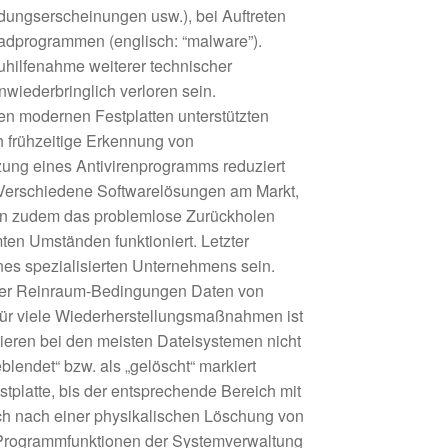
ungserscheinungen usw.), bei Auftreten
hadprogrammen (englisch: “malware”).
uhilfenahme weiterer technischer
iederbringlich verloren sein.
n modernen Festplatten unterstützten
h frühzeitige Erkennung von
ung eines Antivirenprogramms reduziert
Verschiedene Softwarelösungen am Markt,
en zudem das problemlose Zurückholen
ten Umständen funktioniert. Letzter
nes spezialisierten Unternehmens sein.
nter Reinraum-Bedingungen Daten von
für viele Wiederherstellungsmaßnahmen ist
ieren bei den meisten Dateisystemen nicht
blendet“ bzw. als „gelöscht“ markiert
stplatte, bis der entsprechende Bereich mit
ch nach einer physikalischen Löschung von
. Programmfunktionen der Systemverwaltung