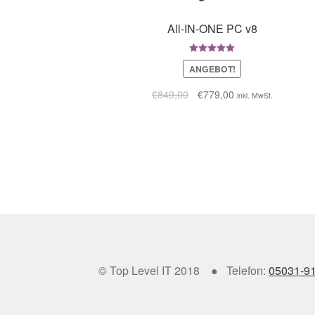
All-IN-ONE PC v8
Bewertet mit
ANGEBOT!
5.00
von 5
€
849,00
€
779,00
inkl. MwSt.
© Top Level IT 2018 ● Telefon:
05031-9