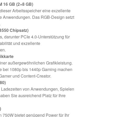
 16 GB (2×8 GB)
dieser Arbeitsspeicher eine exzellente
lle Anwendungen. Das RGB-Design setzt
.
550 Chipsatz)
, darunter PCIe 4.0-Unterstützung für
bilität und exzellente
gen.
ikkarte
iner außergewöhnlichen Grafikleistung.
ce bei 1080p bis 1440p Gaming machen
 Gamer und Content-Creator.
80)
le Ladezeiten von Anwendungen, Spielen
aben Sie ausreichend Platz für Ihre
)
on 750W bietet genügend Power für Ihr