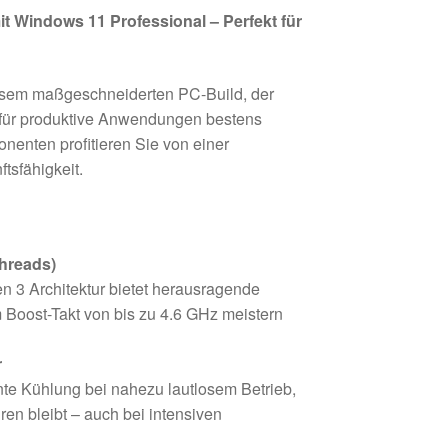
t Windows 11 Professional – Perfekt für
esem maßgeschneiderten PC-Build, der
 für produktive Anwendungen bestens
nenten profitieren Sie von einer
tsfähigkeit.
Threads)
en 3 Architektur bietet herausragende
m Boost-Takt von bis zu 4.6 GHz meistern
r
iente Kühlung bei nahezu lautlosem Betrieb,
en bleibt – auch bei intensiven