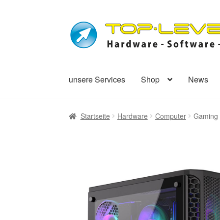
Zur
Zum
Navigation
Inhalt
springen
springen
unsere Services
Shop
News
Startseite
Hardware
Computer
Gaming 