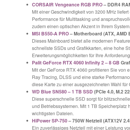
CORSAIR Vengeance RGB PRO
– DDR4 RAM
Mit einer Geschwindigkeit von 3200 MHz liefert 
Performance für Multitasking und anspruchsvo
zudem einen optischen Akzent in Ihrem System
MSI B550-A PRO
– Motherboard (ATX, AMD B
Dieses Mainboard bietet alle modernen Features
schnellste SSDs und Grafikkarten, eine hohe Sta
Erweiterungsmöglichkeiten für Ihre Anforderun
Palit GeForce RTX 4060 Infinity 2 – 8 GB
Graf
Mit der GeForce RTX 4060 profitieren Sie von e
Ray Tracing, DLSS und eine starke Performan
diese Karte zu einer ausgezeichneten Wahl für
WD Blue SN580 – 1 TB SSD
(PCIe 4.0, M.2 22
Diese superschnelle SSD sorgt für blitzschnel
und Betriebssystemen. Mit 1 TB Speicherplatz h
wichtigsten Dateien.
HiPower SP-750
– 750W Netzteil (ATX12V 2.4
Ein zuverlässiges Netzteil mit einer Leistung v