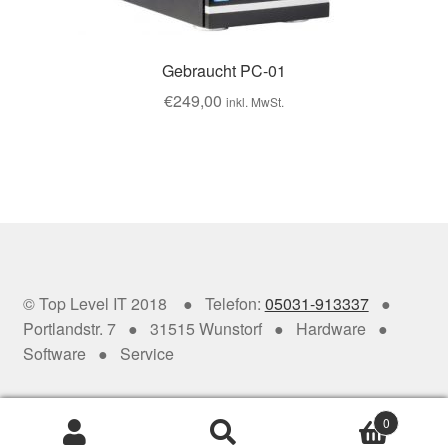
Gebraucht PC-01
€
249,00
inkl. MwSt.
© Top Level IT 2018 ● Telefon:
05031-913337
●
Portlandstr. 7 ● 31515 Wunstorf ● Hardware ●
Software ● Service
0
Suche
Suche