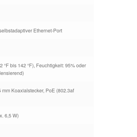
lbstadaptiver Ethernet-Port
22 °F bis 142 °F), Feuchtigkeit: 95% oder
densierend)
5 mm Koaxialstecker,
PoE (802.3af
. 6,5 W)