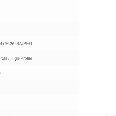
64+/H.264/MJPEG
rofil
/ High-Profile
s