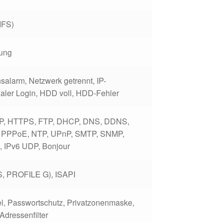
IFS)
ung
salarm, Netzwerk getrennt, IP-
egaler Login, HDD voll, HDD-Fehler
TP, HTTPS, FTP, DHCP, DNS, DDNS,
 PPPoE, NTP, UPnP, SMTP, SNMP,
, IPv6 UDP, Bonjour
, PROFILE G), ISAPI
el, Passwortschutz, Privatzonenmaske,
Adressenfilter