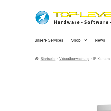
Zur
Zum
Navigation
Inhalt
springen
springen
unsere Services
Shop
News
Startseite
Videoüberwachung
IP Kamara