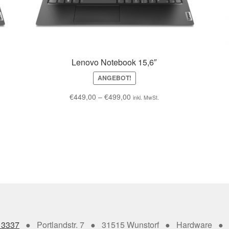
Lenovo Notebook 15,6″
ANGEBOT!
€
449,00
–
€
499,00
inkl. MwSt.
13337
● Portlandstr. 7 ● 31515 Wunstorf ● Hardware ● 