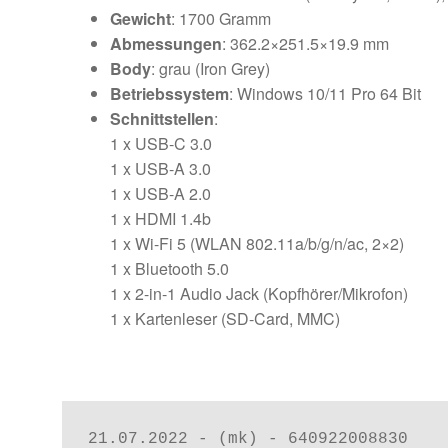
Gewicht
: 1700 Gramm
Abmessungen
: 362.2×251.5×19.9 mm
Body
: grau (Iron Grey)
Betriebssystem
: Windows 10/11 Pro 64 Bit
Schnittstellen
:
1 x USB-C 3.0
1 x USB-A 3.0
1 x USB-A 2.0
1 x HDMI 1.4b
1 x Wi-Fi 5 (WLAN 802.11a/​b/​g/​n/​ac, 2×2)
1 x Bluetooth 5.0
1 x 2-in-1 Audio Jack (Kopfhörer/Mikrofon)
1 x Kartenleser (SD-Card, MMC)
21.07.2022 - (mk) - 640922008830