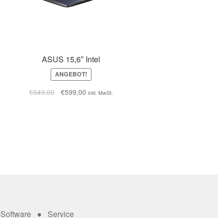
ASUS 15,6″ Intel
ANGEBOT!
€
649,00
€
599,00
inkl. MwSt.
Software ● Service