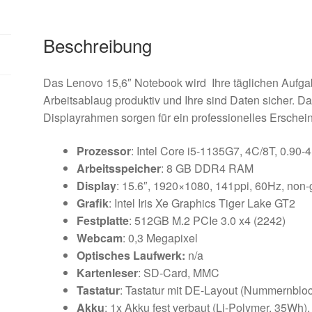
Beschreibung
Das Lenovo 15,6″ Notebook wird Ihre täglichen Aufgaben
Arbeitsablaug produktiv und Ihre sind Daten sicher. 
Displayrahmen sorgen für ein professionelles Erschei
Prozessor
: Intel Core i5-1135G7, 4C/8T, 0.90
Arbeitsspeicher
: 8 GB DDR4 RAM
Display
: 15.6″, 1920×1080, 141ppi, 60Hz, non-
Grafik
: Intel Iris Xe Graphics Tiger Lake GT2
Festplatte
: 512GB M.2 PCIe 3.0 x4 (2242)
Webcam
: 0,3 Megapixel
Optisches Laufwerk:
n/a
Kartenleser
: SD-Card, MMC
Tastatur
: Tastatur mit DE-Layout (Nummernbl
Akku
: 1x Akku fest verbaut (Li-Polymer, 35Wh),