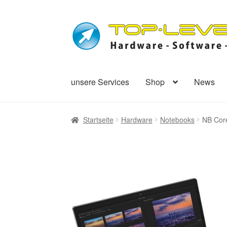
Zur
Zum
Navigation
Inhalt
springen
springen
unsere Services
Shop
News
Startseite
Hardware
Notebooks
NB Core