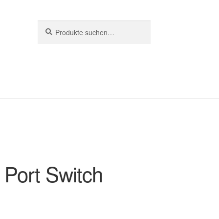
Suche
Suche
nach:
Port Switch