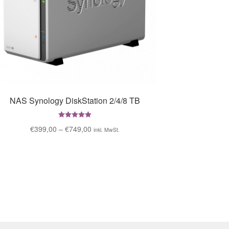
NAS Synology DiskStation 2/4/8 TB
Bewertet mit
€
399,00
–
€
749,00
inkl. MwSt.
5.00
von 5