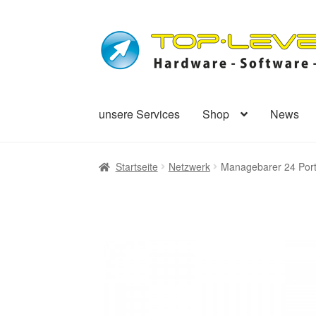
Zur
Zum
Navigation
Inhalt
springen
springen
unsere Services
Shop
News
Startseite
Netzwerk
Managebarer 24 Port