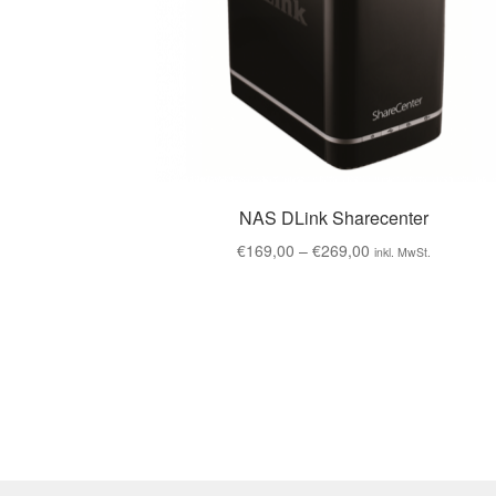
NAS DLink Sharecenter
€
169,00
–
€
269,00
inkl. MwSt.