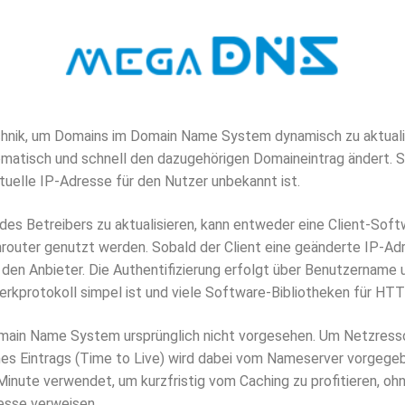
nik, um Domains im Domain Name System dynamisch zu aktualisi
matisch und schnell den dazugehörigen Domaineintrag ändert. S
uelle IP-Adresse für den Nutzer unbekannt ist.
s Betreibers zu aktualisieren, kann entweder eine Client-Softw
outer genutzt werden. Sobald der Client eine geänderte IP-Adr
en Anbieter. Die Authentifizierung erfolgt über Benutzername 
werkprotokoll simpel ist und viele Software-Bibliotheken für 
main Name System ursprünglich nicht vorgesehen. Um Netzress
nes Eintrags (Time to Live) wird dabei vom Nameserver vorgeg
Minute verwendet, um kurzfristig vom Caching zu profitieren, oh
esse verweisen.