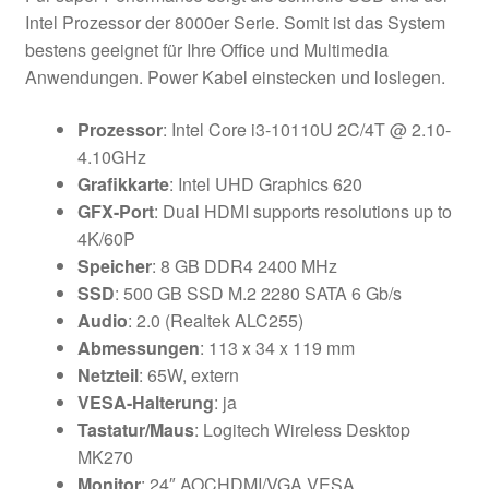
Intel Prozessor der 8000er Serie. Somit ist das System
bestens geeignet für Ihre Office und Multimedia
Anwendungen. Power Kabel einstecken und loslegen.
Prozessor
: Intel Core i3-10110U 2C/4T @ 2.10-
4.10GHz
Grafikkarte
: Intel UHD Graphics 620
GFX-Port
: Dual HDMI supports resolutions up to
4K/60P
Speicher
: 8 GB DDR4 2400 MHz
SSD
: 500 GB SSD M.2 2280 SATA 6 Gb/s
Audio
: 2.0 (Realtek ALC255)
Abmessungen
:
113 x 34 x 119 mm
Netzteil
: 65W, extern
VESA-Halterung
: ja
Tastatur/Maus
: Logitech Wireless Desktop
MK270
Monitor
: 24″ AOCHDMI/VGA VESA