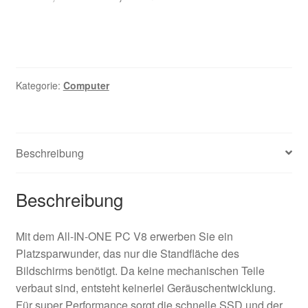
basierend
auf
Kundenbew
ertung
Kategorie:
Computer
Beschreibung
Beschreibung
Mit dem All-IN-ONE PC V8 erwerben Sie ein
Platzsparwunder, das nur die Standfläche des
Bildschirms benötigt. Da keine mechanischen Teile
verbaut sind, entsteht keinerlei Geräuschentwicklung.
Für super Performance sorgt die schnelle SSD und der