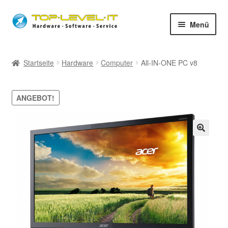
Zur
Zum
Menü
Navigation
Inhalt
springen
springen
unsere Services
Startseite
Hardware
Computer
All-IN-ONE PC v8
Unter
Shop
auskla
ANGEBOT!
News
Fernwartung
🔍
Öffnungszeiten
Unter
Impressum
auskla