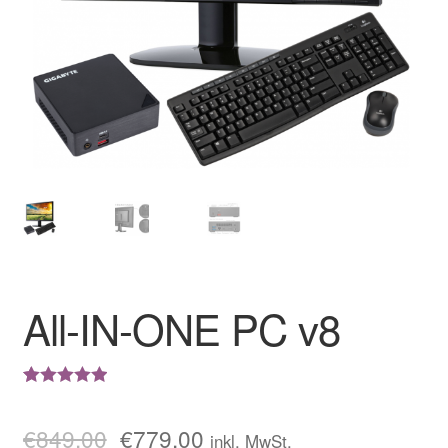
All-IN-ONE PC v8
Bewertet mit
1
5.00
von 5,
€
849,00
€
779,00
inkl. MwSt.