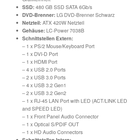
SSD:
480 GB SSD SATA 6Gb/​s
DVD-Brenner:
LG DVD-Brenner Schwarz
Netzteil:
ATX 420W Netzteil
Gehäuse:
LC-Power 7038B
Schnittstellen Extern:
– 1 x PS/2 Mouse/Keyboard Port
– 1 x DVI-D Port
– 1 x HDMI Port
– 4 x USB 2.0 Ports
– 2 x USB 3.0 Ports
– 4 x USB 3.2 Gen1
– 2 x USB 3.2 Gen2
– 1 x RJ-45 LAN Port with LED (ACT/LINK LED
and SPEED LED)
– 1 x Front Panel Audio Connector
– 1 x Optical S/PDIF OUT
– 1 x HD Audio Connectors
Schnittstellen Intern: