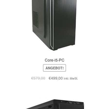
Core-i5-PC
ANGEBOT!
€
579,00
€
499,00
inkl. MwSt.