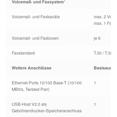
1
Voicemail- und Faxsystem
Voicemail- und Faxkanäle
max. 2 Voic
max. 1 Faxk
Voicemail- und Faxboxen
je 6
Faxstandard
T.30 / T.38 
Weitere Anschlüsse
Basisausb
Ethernet-Ports 10/100 Base-T (10/100
1
MBit/s, Twisted Pair)
USB-Host V2.0 als
1
Gebührendrucker-/Speicheranschluss