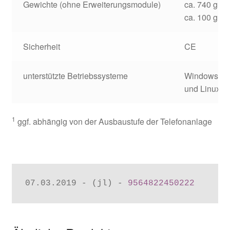
Gewichte (ohne Erweiterungsmodule)
ca. 740 g (A
ca. 100 g (Ne
Sicherheit
CE
unterstützte Betriebssysteme
Windows 7/8
und Linux
1
ggf. abhängig von der Ausbaustufe der Telefonanlage
07.03.2019 - (jl) - 
9564822450222