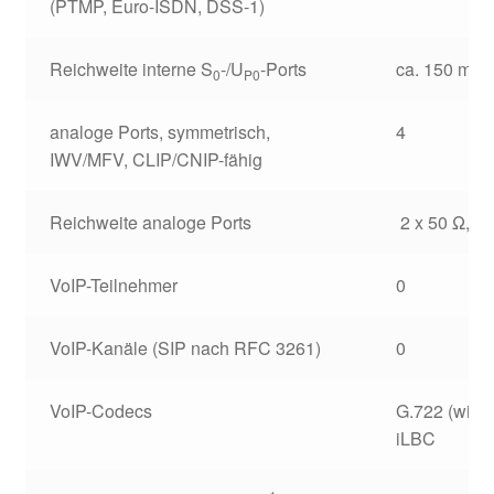
(PTMP, Euro-ISDN, DSS-1)
Reichweite interne S
-/U
-Ports
ca. 150 m / 
0
P0
analoge Ports, symmetrisch,
4
IWV/MFV, CLIP/CNIP-fähig
Reichweite analoge Ports
2 x 50 Ω, c
VoIP-Teilnehmer
0
VoIP-Kanäle (SIP nach RFC 3261)
0
VoIP-Codecs
G.722 (wide
iLBC