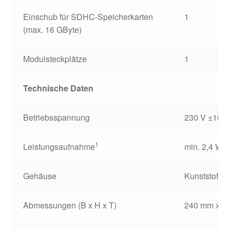
Einschub für SDHC-Speicherkarten
1
(max. 16 GByte)
Modulsteckplätze
1
Technische Daten
Betriebsspannung
230 V ±10 %
1
Leistungsaufnahme
min. 2,4 W,
Gehäuse
Kunststoff , d
Abmessungen (B x H x T)
240 mm x 2