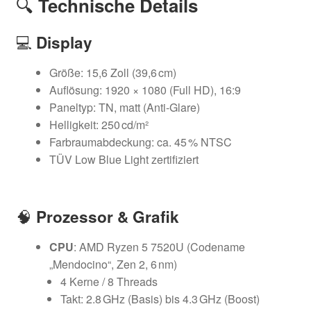
🔍
Technische Details
💻
Display
Größe: 15,6 Zoll (39,6 cm)
Auflösung: 1920 × 1080 (Full HD), 16:9
Paneltyp: TN, matt (Anti-Glare)
Helligkeit: 250 cd/m²
Farbraumabdeckung: ca. 45 % NTSC
TÜV Low Blue Light zertifiziert
🧠
Prozessor & Grafik
CPU
: AMD Ryzen 5 7520U (Codename
„Mendocino“, Zen 2, 6 nm)
4 Kerne / 8 Threads
Takt: 2.8 GHz (Basis) bis 4.3 GHz (Boost)