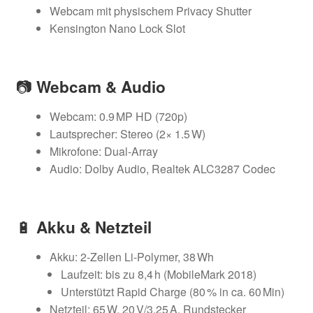
Webcam mit physischem Privacy Shutter
Kensington Nano Lock Slot
📷
Webcam & Audio
Webcam: 0.9 MP HD (720p)
Lautsprecher: Stereo (2× 1.5 W)
Mikrofone: Dual-Array
Audio: Dolby Audio, Realtek ALC3287 Codec
🔋
Akku & Netzteil
Akku: 2‑Zellen Li‑Polymer, 38 Wh
Laufzeit: bis zu 8,4 h (MobileMark 2018)
Unterstützt Rapid Charge (80 % in ca. 60 Min)
Netzteil: 65 W, 20 V/3.25 A, Rundstecker