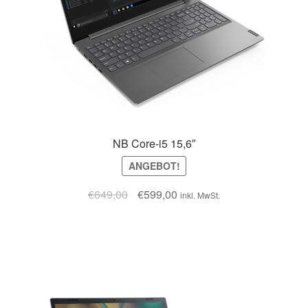
NB Core-i5 15,6″
ANGEBOT!
€
649,00
€
599,00
inkl. MwSt.