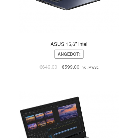
ASUS 15,6″ Intel
ANGEBOT!
€
649,00
€
599,00
inkl. MwSt.