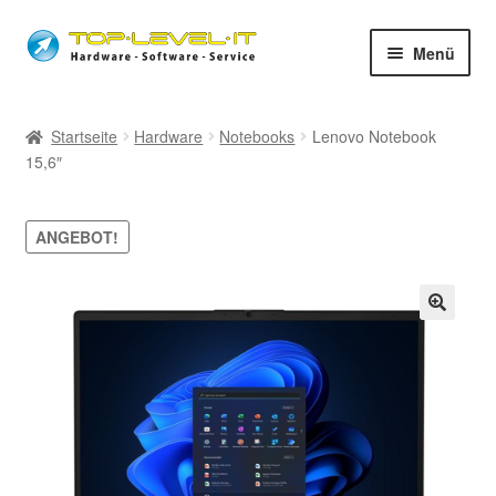
Zur
Zum
Menü
Navigation
Inhalt
springen
springen
unsere Services
Startseite
Hardware
Notebooks
Lenovo Notebook
Unter
15,6″
Shop
auskla
News
ANGEBOT!
Fernwartung
🔍
Öffnungszeiten
Unter
Impressum
auskla