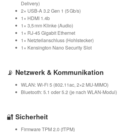
Delivery)
2× USB-A 3.2 Gen 1 (5 Gb/s)
1× HDMI 1.4b
1× 3,5 mm Klinke (Audio)
1× RJ-45 Gigabit Ethernet
1× Netzteilanschluss (Hohlstecker)
1× Kensington Nano Security Slot
📡
Netzwerk & Kommunikation
WLAN: Wi-Fi 5 (802.11ac, 2×2 MU-MIMO)
Bluetooth: 5.1 oder 5.2 (je nach WLAN-Modul)
🔐
Sicherheit
Firmware TPM 2.0 (fTPM)