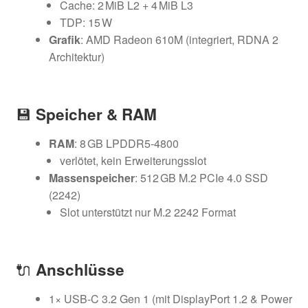
Cache: 2 MiB L2 + 4 MiB L3
TDP: 15 W
Grafik
: AMD Radeon 610M (integriert, RDNA 2
Architektur)
💾
Speicher & RAM
RAM
: 8 GB LPDDR5‑4800
verlötet, kein Erweiterungsslot
Massenspeicher
: 512 GB M.2 PCIe 4.0 SSD
(2242)
Slot unterstützt nur M.2 2242 Format
🔌
Anschlüsse
1× USB-C 3.2 Gen 1 (mit DisplayPort 1.2 & Power