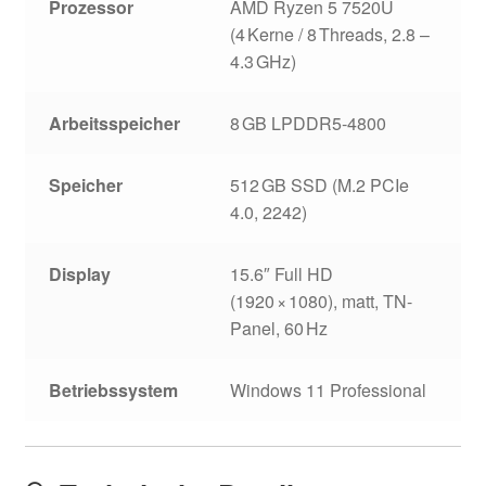
Prozessor
AMD Ryzen 5 7520U
(4 Kerne / 8 Threads, 2.8 –
4.3 GHz)
Arbeitsspeicher
8 GB LPDDR5‑4800
Speicher
512 GB SSD (M.2 PCIe
4.0, 2242)
Display
15.6″ Full HD
(1920 × 1080), matt, TN-
Panel, 60 Hz
Betriebssystem
Windows 11 Professional