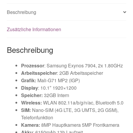
Beschreibung
Zusätzliche Informationen
Beschreibung
Prozessor
: Samsung Exynos 7904, 2x 1.80GHz
Arbeitsspeicher
: 2GB Arbeitsspeicher
Grafik:
Mali-G71 MP2 (IGP)
Display
: 10.1″ 1920×1200
Speicher:
32GB Intern
Wireless:
WLAN 802.11a/​b/​g/​n/​ac, Bluetooth 5.0
SIM:
Nano-SIM (4G LTE, 3G UMTS, 2G GSM),
Telefonfunktion
Kamera:
8MP Hauptkamera 5MP Frontkamera
Akku
: 6150mAh 13h Laufzeit