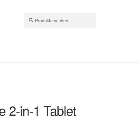
Suche
Suche
nach:
e 2-in-1 Tablet