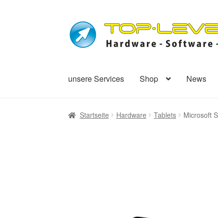
Zur
Zum
Navigation
Inhalt
springen
springen
unsere Services
Shop
News
Startseite
Hardware
Tablets
Microsoft S