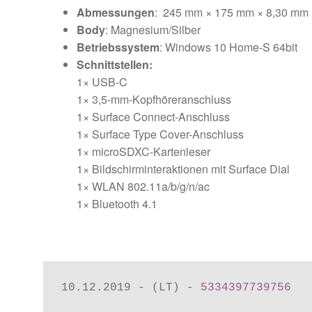
Abmessungen
: 245 mm × 175 mm × 8,30 mm
Body
: Magnesium/Silber
Betriebssystem
: Windows 10 Home-S 64bit
Schnittstellen:
1× USB-C
1× 3,5-mm-Kopfhöreranschluss
1× Surface Connect-Anschluss
1× Surface Type Cover-Anschluss
1× microSDXC-Kartenleser
1× Bildschirminteraktionen mit Surface Dial
1× WLAN 802.11a/​b/​g/​n/​ac
1× Bluetooth 4.1
10.12.2019 - (LT) - 
5334397739756