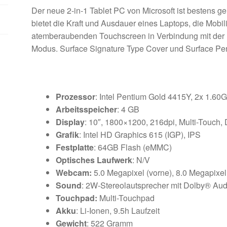
Der neue 2-in-1 Tablet PC von Microsoft ist bestens ge
bietet die Kraft und Ausdauer eines Laptops, die Mobil
atemberaubenden Touchscreen in Verbindung mit der
Modus. Surface Signature Type Cover und Surface Pen 
Prozessor
: Intel Pentium Gold 4415Y, 2x 1.60
Arbeitsspeicher
: 4 GB
Display
: 10″, 1800×1200, 216dpi, Multi-Touch, D
Grafik
: Intel HD Graphics 615 (IGP), IPS
Festplatte
: 64GB Flash (eMMC)
Optisches Laufwerk
: N/V
Webcam:
5.0 Megapixel (vorne), 8.0 Megapixel
Sound
: 2W-Stereolautsprecher mit Dolby® A
Touchpad:
Multi-Touchpad
Akku
: Li-Ionen, 9.5h Laufzeit
Gewicht
: 522 Gramm